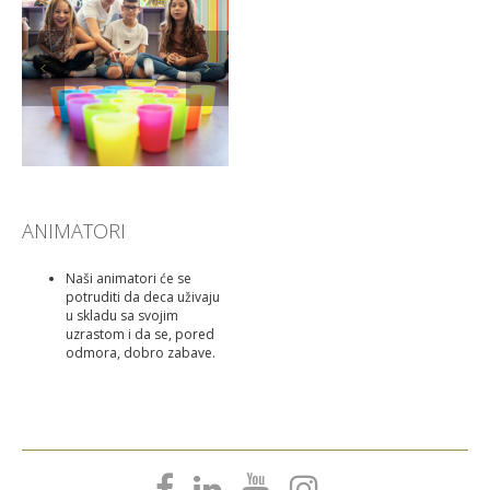
Prethodni
Sledeći
ANIMATORI
Naši animatori će se
potruditi da deca uživaju
u skladu sa svojim
uzrastom i da se, pored
odmora, dobro zabave.