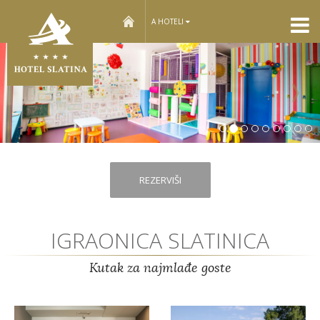
home
A HOTELI
Sle
REZERVIŠI
IGRAONICA SLATINICA
Kutak za najmlađe goste