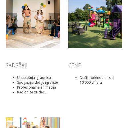
Prethodni
Sledeći
Prethodni
Sle
SADRŽAJI
CENE
Unutrašnja igraonica
Dečiji rođendani - od
Spoljašnje dečije igralište
10.000 dinara
Profesionalna animacija
Radionice za decu