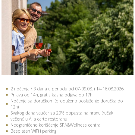
2 noćenja / 3 dana u periodu od 07-09.08. i 14-16.08.2026.
Prijava od 14h, gratis kasna odjava do 17h
Noćenje sa doručkom (produženo posluženje doručka do
12h)
Svakog dana vaučer sa 20% popusta na hranu (ručak i
večera) u À la carte restoranu
Neograničeno korišćenje SPA&Wellness centra
Besplatan WiFi i parking