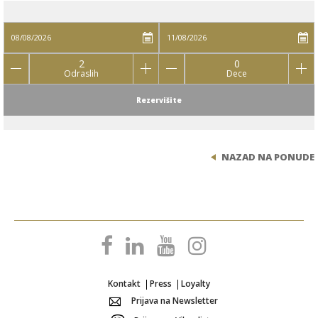
2
0
Odraslih
Dece
Rezervišite
NAZAD NA PONUDE
Kontakt
Press
Loyalty
Prijava na Newsletter