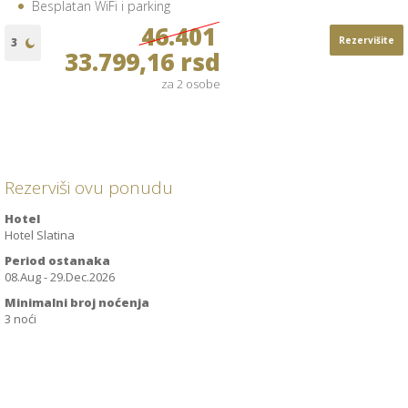
Besplatan WiFi i parking
46.401
Rezervišite
33.799,16 rsd
za 2 osobe
Rezerviši ovu ponudu
Hotel
Hotel Slatina
Period ostanaka
08.Aug - 29.Dec.2026
Minimalni broj noćenja
3 noći