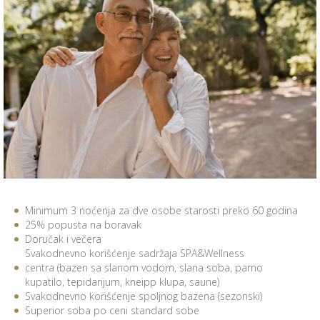
Minimum 3 noćenja za dve osobe starosti preko 60 godina
25% popusta na boravak
Doručak i večera
Svakodnevno korišćenje sadržaja SPA&Wellness
centra (bazen sa slanom vodom, slana soba, parno
kupatilo, tepidarijum, kneipp klupa, saune)
Svakodnevno korišćenje spoljnog bazena (sezonski)
Superior soba po ceni standard sobe